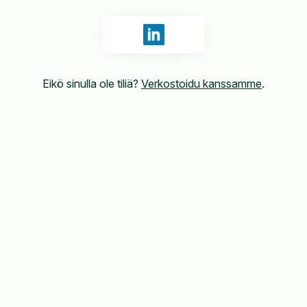
Kirjaudu sisään tunnuksilla Li
Eikö sinulla ole tiliä?
Verkostoidu kanssamme
.