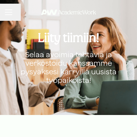
URAVALIKKO
Jaa sivu
Liity tiimiin!
Selaa avoimia tehtäviä ja
verkostoidu kanssamme
pysyäksesi kärryillä uusista
työpaikoista!