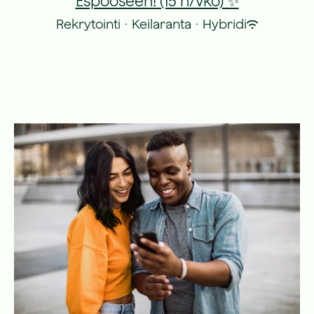
Espooseen! (15 h/vko) ✨
Rekrytointi
·
Keilaranta
·
Hybridi