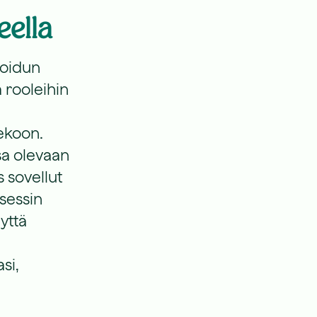
eella
ioidun
a rooleihin
tekoon.
ssa olevaan
s sovellut
sessin
yttä
si,