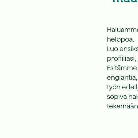
Haluamme
helppoa.
Luo ensiks
profiiliasi
Esitämme 
englantia,
työn edell
sopiva ha
tekemään r