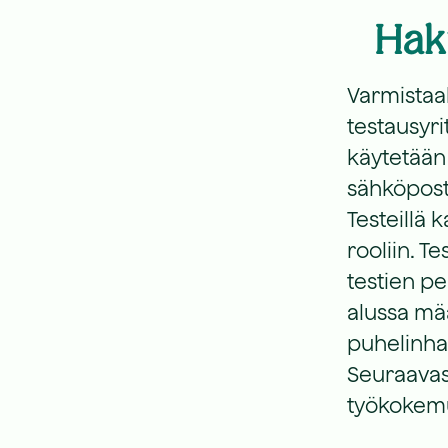
Haku
Varmistaa
testausyri
käytetään 
sähköposti
Testeillä 
rooliin. Te
testien p
alussa mä
puhelinha
Seuraavass
työkokemu