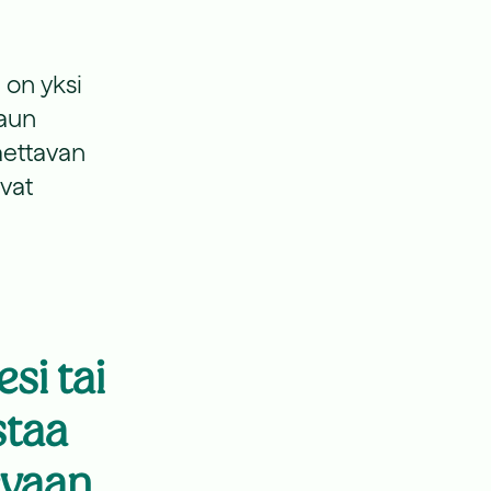
 on yksi
haun
aettavan
avat
si tai
staa
evaan