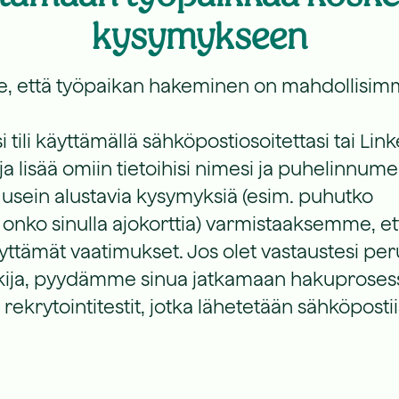
kysymykseen
, että työpaikan hakeminen on mahdollisi
i tili käyttämällä sähköpostiosoitettasi tai Lin
, ja lisää omiin tietoihisi nimesi ja puhelinnume
usein alustavia kysymyksiä (esim. puhutko
 onko sinulla ajokorttia) varmistaaksemme, et
yttämät vaatimukset. Jos olet vastaustesi per
kija, pyydämme sinua jatkamaan hakuprosess
ekrytointitestit, jotka lähetetään sähköpostiis