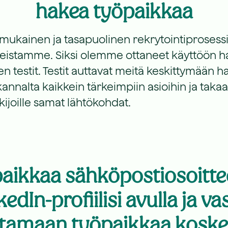
hakea työpaikkaa
ukainen ja tasapuolinen rekrytointiprosessi
teistamme. Siksi olemme ottaneet käyttöön 
n testit. Testit auttavat meitä keskittymään h
annalta kaikkein tärkeimpiin asioihin ja taka
akijoille samat lähtökohdat.
aikkaa sähköpostiosoittee
kedIn-profiilisi avulla ja va
amaan työpaikkaa kosk