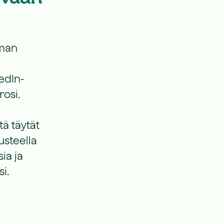
mman
kedIn-
rosi.
tä täytät
usteella
ia ja
i.