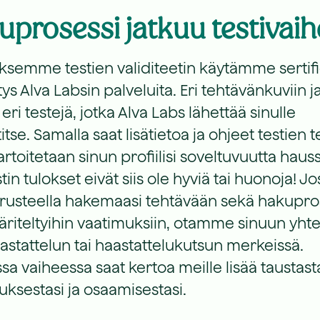
prosessi jatkuu testivaih
ksemme testien validiteetin käytämme sertif
tys Alva Labsin palveluita. Eri tehtävänkuviin j
eri testejä, jotka Alva Labs lähettää sinulle
tse. Samalla saat lisätietoa ja ohjeet testien 
kartoitetaan sinun profiilisi soveltuvuutta hau
stin tulokset eivät siis ole hyviä tai huonoja! Jo
erusteella hakemaasi tehtävään sekä hakupro
äriteltyihin vaatimuksiin, otamme sinuun yhte
astattelun tai haastattelukutsun merkeissä.
a vaiheessa saat kertoa meille lisää taustasta
ksestasi ja osaamisestasi.