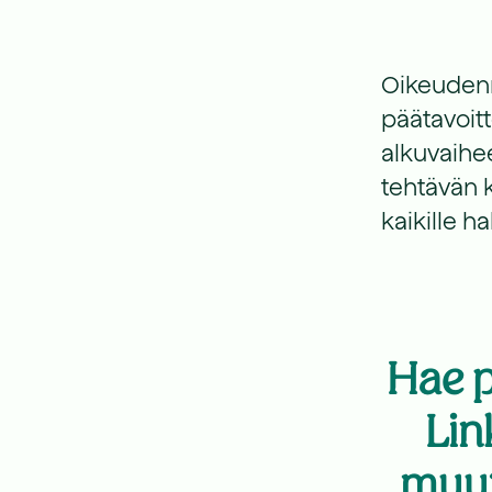
Oikeudenm
päätavoit
alkuvaihee
tehtävän k
kaikille h
Hae p
Lin
muut