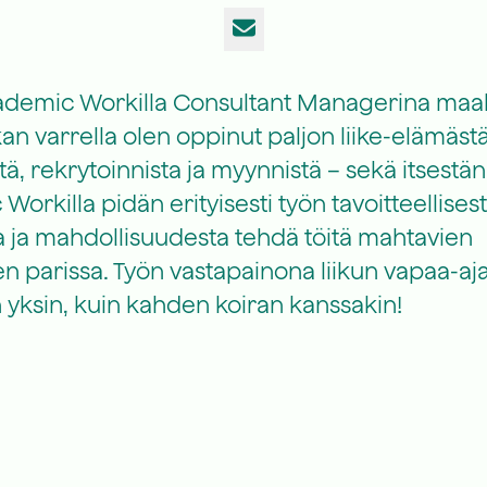
Sähköposti
cademic Workilla Consultant Managerina maa
an varrella olen oppinut paljon liike-elämästä
tä, rekrytoinnista ja myynnistä – sekä itsestäni
orkilla pidän erityisesti työn tavoitteellises
a ja mahdollisuudesta tehdä töitä mahtavien
n parissa. Työn vastapainona liikun vapaa-aja
n yksin, kuin kahden koiran kanssakin!