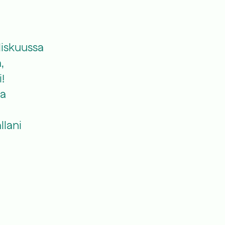
liskuussa
,
!
ta
llani