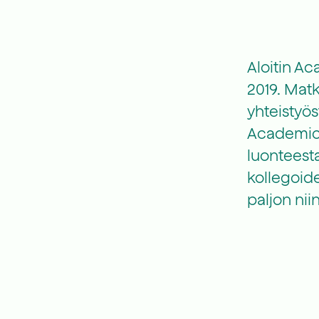
Aloitin A
2019. Matk
yhteistyös
Academic W
luonteest
kollegoide
paljon nii