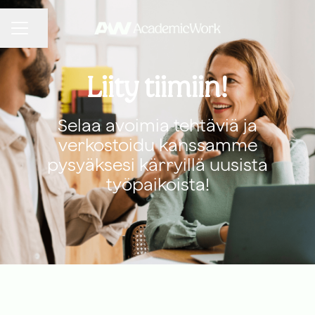
URAVALIKKO
Jaa sivu
Liity tiimiin!
Selaa avoimia tehtäviä ja
verkostoidu kanssamme
pysyäksesi kärryillä uusista
työpaikoista!