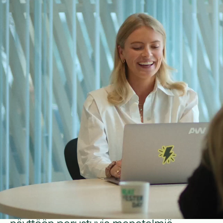
Keitä me olemme?
Olemme erikoistuneet auttamaan
asiakkaitamme löytämään ja
rekrytoimaan uran alkuvaiheessa olevia
ammattilaisia laajasti eri toimialoilta,
kuten IT:n, tekniikan ja talouden aloilta.
Koska keskitymme uran alkuvaiheessa
oleviin henkilöihin, emme arvioi
potentiaalia ainoastaan nykyisen
osaamisen perusteella. Sen sijaan
käytämme tieteellisesti vahvistettuja,