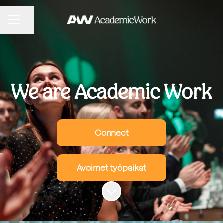
URAVALIKKO
Jaa sivu
We are Academic Work
Connect
Avoimet työpaikat
Siirry sisältöön