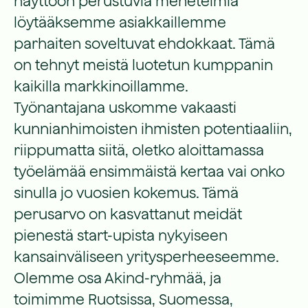
näyttöön perustuvia menetelmiä
löytääksemme asiakkaillemme
parhaiten soveltuvat ehdokkaat. Tämä
on tehnyt meistä luotetun kumppanin
kaikilla markkinoillamme.
Työnantajana uskomme vakaasti
kunnianhimoisten ihmisten potentiaaliin,
riippumatta siitä, oletko aloittamassa
työelämää ensimmäistä kertaa vai onko
sinulla jo vuosien kokemus. Tämä
perusarvo on kasvattanut meidät
pienestä start-upista nykyiseen
kansainväliseen yritysperheeseemme.
Olemme osa Akind-ryhmää, ja
toimimme Ruotsissa, Suomessa,