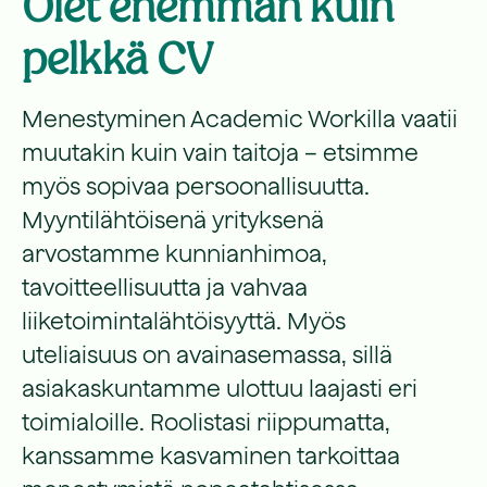
Olet enemmän kuin
pelkkä CV
Menestyminen Academic Workilla vaatii
muutakin kuin vain taitoja – etsimme
myös sopivaa persoonallisuutta.
Myyntilähtöisenä yrityksenä
arvostamme kunnianhimoa,
tavoitteellisuutta ja vahvaa
liiketoimintalähtöisyyttä. Myös
uteliaisuus on avainasemassa, sillä
asiakaskuntamme ulottuu laajasti eri
toimialoille. Roolistasi riippumatta,
kanssamme kasvaminen tarkoittaa